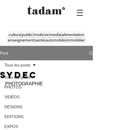
culture
public
mode
vin
media
alimentation
enseignement
santé
automobile
immobilier
Post
Tous les posts
SYDEC
Tous les posts
PHOTOGRAPHIE
PHOTOS
VIDÉOS
DESIGNS
EDITIONS
EXPOS