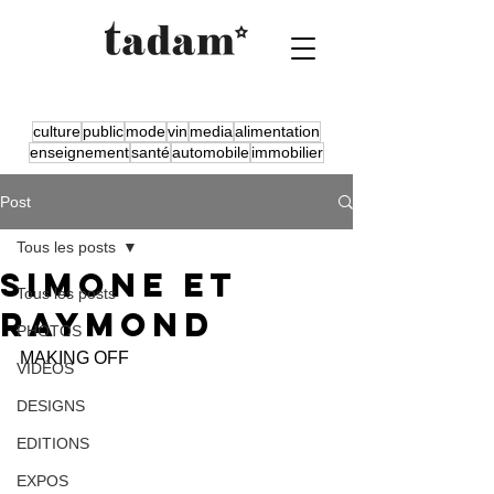
culture
public
mode
vin
media
alimentation
enseignement
santé
automobile
immobilier
Post
Tous les posts
SIMONE ET
Tous les posts
RAYMOND
PHOTOS
MAKING OFF 
VIDÉOS
DESIGNS
EDITIONS
EXPOS