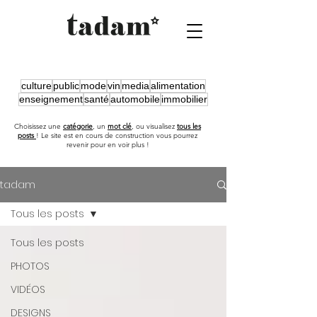
culture
public
mode
vin
media
alimentation
enseignement
santé
automobile
immobilier
Choisissez une
catégorie
, un
mot clé
, ou visualisez
tous les
posts
!
Le site est en cours de construction vous pourrez
revenir pour en voir plus !
tadam
Tous les posts
Tous les posts
PHOTOS
VIDÉOS
DESIGNS