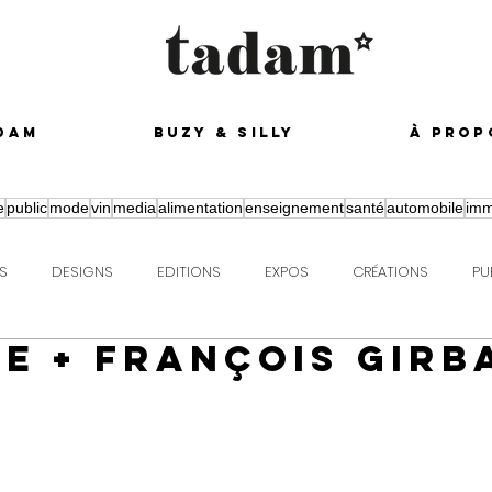
dam
buzy & silly
à prop
e
public
mode
vin
media
alimentation
enseignement
santé
automobile
imm
S
DESIGNS
EDITIONS
EXPOS
CRÉATIONS
PU
E + FRANÇOIS GIRB